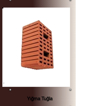
Yığma Tuğla